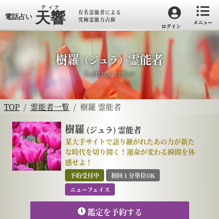
有名霊能者による
究極霊能力占術
メニュー
ログイン
樹羅
霊能者
（ジュラ）
fortune teller
TOP
霊能者一覧
樹羅 霊能者
樹羅
(ジュラ)
霊能者
某大手サイトで語り継がれたあの力が新た
な時代を切り開く！運命が変わる瞬間を体
感せよ！
予約受付中
初回１分単位OK
ニューフェイス
鑑定を予約する