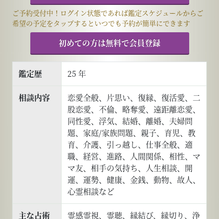
ご予約受付中！ログイン状態であれば鑑定スケジュールからご
希望の予定をタップするといつでも予約が簡単にできます
初めての方は無料で会員登録
鑑定歴
25 年
相談内容
恋愛全般、片思い、復縁、復活愛、二
股恋愛、不倫、略奪愛、遠距離恋愛、
同性愛、浮気、結婚、離婚、夫婦問
題、家庭/家族問題、親子、育児、教
育、介護、引っ越し、仕事全般、適
職、経営、進路、人間関係、相性、マ
マ友、相手の気持ち、人生相談、開
運、運勢、健康、金銭、動物、故人、
心霊相談など
主な占術
霊感霊視、霊聴、縁結び、縁切り、浄