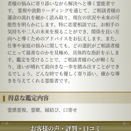
者様の悩みに寄り添いながら解決へと導く霊能者で
す。 霊視や波動リーディングを通じて、ご相談者様の
運命の流れを細かく読み取り、現在の状況や未来の可
能性を明らかにします。特に恋愛相談では、お相手の
気持ちや二人の未来を視ることができ、関係を良い方
向へと導くためのアドバイスをお伝えします。また、
仕事や家庭の悩みに関しても、どの選択がご相談者様
にとって最善なのかを見極め、具体的な指針を示しま
す。鑑定を受けることで、ご相談者様の心が軽くな
り、迷いが晴れて前向きな一歩を踏み出すことができ
るでしょう。どんな時でも優しく寄り添い、確かな導
きを与えてくれる霊能者です。
得意な鑑定内容
霊感霊視、霊聴、縁結び、口寄せ
お客様の声・評判・口コミ