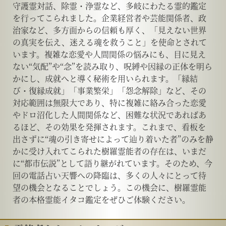
守護霊対話、除霊・浄霊など、多岐にわたる霊的鑑定
を行ってこられました。​企業経営者や芸能関係者、政
治家など、多方面からの信頼も厚く、「見えない世界
の真実を伝え、迷える魂を救うこと」を使命とされて
います。​複雑な恋愛や人間関係の悩みにも、目に見え
ない“気配”や“念”を読み取り、呪縛や因縁の正体を明ら
かにし、成就へと導く秘術を用いられます。​​「縁結
び・復縁成就」「事業繁栄」「怨念解除」など、その
対応範囲は無限大であり、特に複雑に絡み合った恋愛
やドロ沼化した人間関係など、困難な状況であればあ
るほど、その効果を発揮されます。​これまで、看板を
出さずに“魂の引き寄せによって辿り着いた者”のみを静
かに受け入れてこられた樹羅霊能者の存在は、いまだ
に“都市伝説”として語り継がれています。​そのため、今
回の電話占い天響への降臨は、多くの人々にとって待
望の機会となることでしょう。​この機会に、樹羅霊能
者の本格霊能イタコ鑑定をぜひご体験ください。