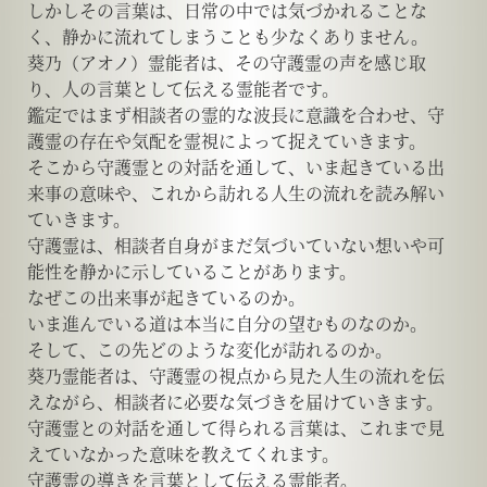
しかしその言葉は、日常の中では気づかれることな
く、静かに流れてしまうことも少なくありません。
葵乃（アオノ）霊能者は、その守護霊の声を感じ取
り、人の言葉として伝える霊能者です。
鑑定ではまず相談者の霊的な波長に意識を合わせ、守
護霊の存在や気配を霊視によって捉えていきます。
そこから守護霊との対話を通して、いま起きている出
来事の意味や、これから訪れる人生の流れを読み解い
ていきます。
守護霊は、相談者自身がまだ気づいていない想いや可
能性を静かに示していることがあります。
なぜこの出来事が起きているのか。
いま進んでいる道は本当に自分の望むものなのか。
そして、この先どのような変化が訪れるのか。
葵乃霊能者は、守護霊の視点から見た人生の流れを伝
えながら、相談者に必要な気づきを届けていきます。
守護霊との対話を通して得られる言葉は、これまで見
えていなかった意味を教えてくれます。
守護霊の導きを言葉として伝える霊能者。