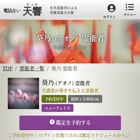
有名霊能者による
究極霊能力占術
メニュー
ログイン
葵乃
霊能者
（アオノ）
fortune teller
TOP
霊能者一覧
葵乃 霊能者
葵乃
(アオノ)
霊能者
守護霊の導きを伝える霊能者
予約受付中
初回１分単位OK
ニューフェイス
鑑定を予約する
ご予約受付中！ログイン状態であれば鑑定スケジュールからご