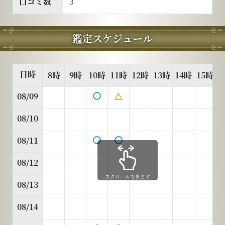
口コミ数
3
鑑定スケジュール
日時
8時
9時
10時
11時
12時
13時
14時
15時
1
08/09
08/10
08/11
08/12
スクロールできます
08/13
08/14