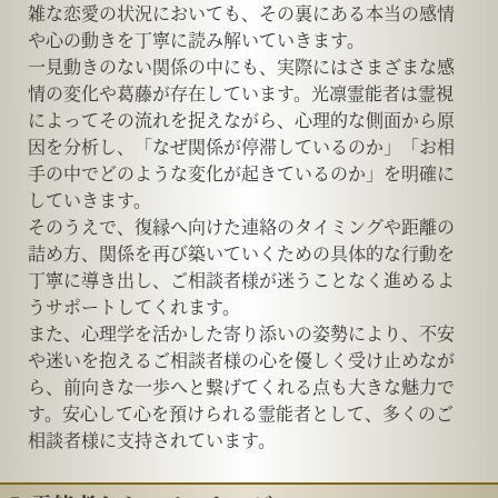
雑な恋愛の状況においても、その裏にある本当の感情
や心の動きを丁寧に読み解いていきます。
一見動きのない関係の中にも、実際にはさまざまな感
情の変化や葛藤が存在しています。光凛霊能者は霊視
によってその流れを捉えながら、心理的な側面から原
因を分析し、「なぜ関係が停滞しているのか」「お相
手の中でどのような変化が起きているのか」を明確に
していきます。
そのうえで、復縁へ向けた連絡のタイミングや距離の
詰め方、関係を再び築いていくための具体的な行動を
丁寧に導き出し、ご相談者様が迷うことなく進めるよ
うサポートしてくれます。
また、心理学を活かした寄り添いの姿勢により、不安
や迷いを抱えるご相談者様の心を優しく受け止めなが
ら、前向きな一歩へと繋げてくれる点も大きな魅力で
す。安心して心を預けられる霊能者として、多くのご
相談者様に支持されています。