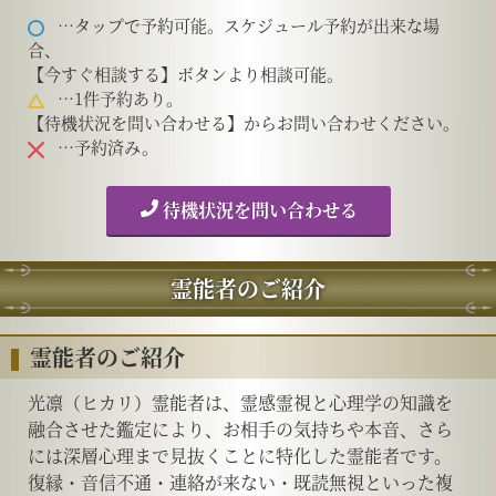
…タップで予約可能。スケジュール予約が出来な場
合、
【今すぐ相談する】ボタンより相談可能。
…1件予約あり。
【待機状況を問い合わせる】からお問い合わせください。
…予約済み。
待機状況を問い合わせる
霊能者のご紹介
霊能者のご紹介
光凛（ヒカリ）霊能者は、霊感霊視と心理学の知識を
融合させた鑑定により、お相手の気持ちや本音、さら
には深層心理まで見抜くことに特化した霊能者です。
復縁・音信不通・連絡が来ない・既読無視といった複