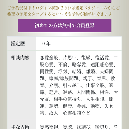
ご予約受付中！ログイン状態であれば鑑定スケジュールからご
希望の予定をタップするといつでも予約が簡単にできます
初めての方は無料で会員登録
鑑定歴
10 年
相談内容
恋愛全般、片思い、復縁、復活愛、二
股恋愛、不倫、略奪愛、遠距離恋愛、
同性愛、浮気、結婚、離婚、夫婦問
題、家庭/家族問題、親子、育児、教
育、介護、引っ越し、仕事全般、適
職、経営、進路、人間関係、相性、マ
マ友、相手の気持ち、人生相談、開
運、運勢、健康、金銭、動物、失せ
物、故人、心霊相談など
主な占術
霊感霊視、霊聴、縁結び、縁切り、浄