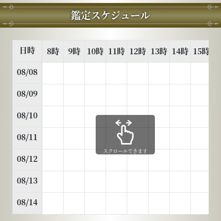
鑑定スケジュール
日時
8時
9時
10時
11時
12時
13時
14時
15時
1
08/08
08/09
08/10
08/11
スクロールできます
08/12
08/13
08/14