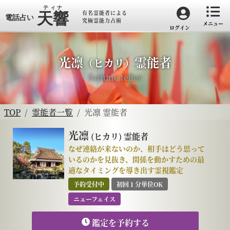
有名霊能者による
究極霊能力占術
メニュー
ログイン
光凛
霊能者
（ヒカリ）
fortune teller
TOP
霊能者一覧
光凛 霊能者
光凛
(ヒカリ)
霊能者
なぜ連絡が来ないのか、相手はどう思って
いるのかを見抜き、関係を動かすための最
適なタイミングを導き出す霊視鑑定
予約受付中
初回１分単位OK
ニューフェイス
鑑定を予約する