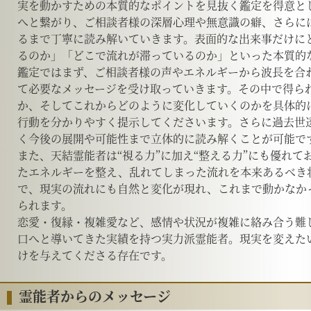
実を動かすための本質的なポイントを見抜く鑑定を得意と
へと繋がり、ご相談者様の深層心理や無意識の癖、さらに
るまで丁寧に読み解いていきます。表面的な出来事だけに
るのか」「どこで流れが滞っているのか」といった本質的
鑑定ではまず、ご相談者様の声やエネルギーから波長を合
て必要なメッセージを受け取っていきます。その中で得ら
か、そしてこれからどのように変化していくのかを具体的
行動を分かりやすく提示してくださいます。さらに過去世
く今後の展開や可能性まで立体的に読み解くことが可能で
また、天結霊能者は“視る力”に加え“整える力”にも優れ
たエネルギーを整え、乱れてしまった流れを本来あるべき
で、現実の流れにも自然と変化が現れ、これまで動かなか
られます。
恋愛・復縁・複雑愛など、感情や状況が複雑に絡み合う難
口へと導いてきた実績を持つ実力派霊能者。現実を変えた
けを与えてくださる存在です。
霊能者からのメッセージ