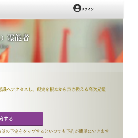
ログイン
霊能者
ス）
ller
意識へアクセスし、現実を根本から書き換える高次元鑑
約する
希望の予定をタップするといつでも予約が簡単にできます