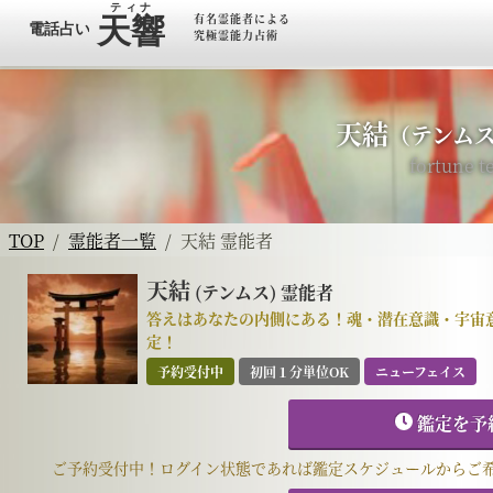
有名霊能者による
究極霊能力占術
天結
（テンム
fortune te
TOP
霊能者一覧
天結 霊能者
天結
(テンムス)
霊能者
答えはあなたの内側にある！魂・潜在意識・宇宙
定！
予約受付中
初回１分単位OK
ニューフェイス
鑑定を予
ご予約受付中！ログイン状態であれば鑑定スケジュールからご