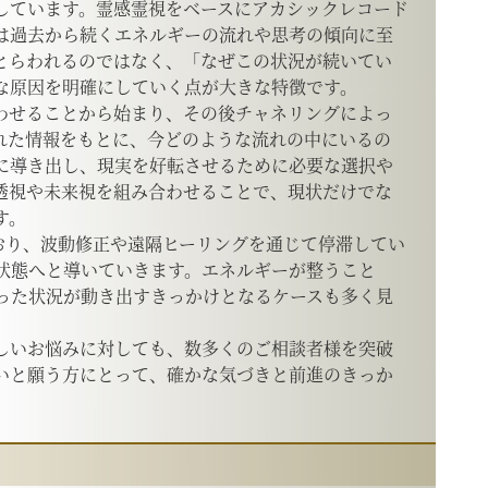
しています。霊感霊視をベースにアカシックレコード
は過去から続くエネルギーの流れや思考の傾向に至
とらわれるのではなく、「なぜこの状況が続いてい
な原因を明確にしていく点が大きな特徴です。
わせることから始まり、その後チャネリングによっ
れた情報をもとに、今どのような流れの中にいるの
に導き出し、現実を好転させるために必要な選択や
透視や未来視を組み合わせることで、現状だけでな
す。
ており、波動修正や遠隔ヒーリングを通じて停滞してい
状態へと導いていきます。エネルギーが整うこと
った状況が動き出すきっかけとなるケースも多く見
しいお悩みに対しても、数多くのご相談者様を突破
いと願う方にとって、確かな気づきと前進のきっか