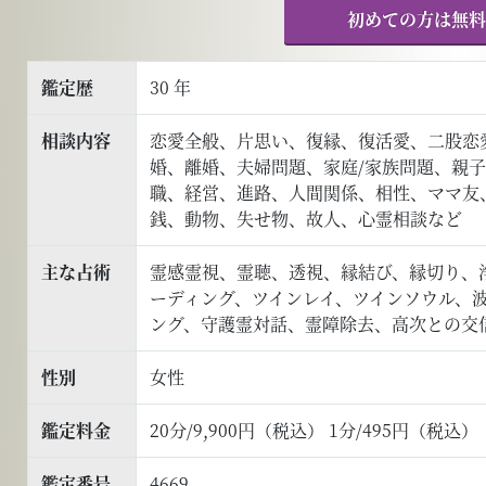
初めての方は無料
鑑定歴
30 年
相談内容
恋愛全般、片思い、復縁、復活愛、二股恋
婚、離婚、夫婦問題、家庭/家族問題、親
職、経営、進路、人間関係、相性、ママ友
銭、動物、失せ物、故人、心霊相談など
主な占術
霊感霊視、霊聴、透視、縁結び、縁切り、
ーディング、ツインレイ、ツインソウル、
ング、守護霊対話、霊障除去、高次との交
性別
女性
鑑定料金
20分/9,900円（税込） 1分/495円（税込）
鑑定番号
4669