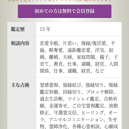
初めての方は無料で会員登録
鑑定歴
15 年
相談内容
恋愛全般、片思い、復縁/復活愛、不
倫、略奪愛、遠距離恋愛、浮気、結
婚、離婚、夫婦、家庭問題、親子、子
育て、教育、仕事、適職、経営、人間
関係、仕事、適職、経営、など
主な占術
霊感霊視、強縁結び、強縁切り、復縁
鑑定祈願、因縁切り、ブロック解除、
過去生診断、ツインレイ鑑定、合格祈
願、金運寄せ、ご自宅霊視鑑定、波動
修正、守護霊交信、ヒーリング、オー
ラ、アニマルコミニケーション、失せ
物、霊障浄化、各種心霊相談、心願成