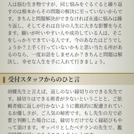
人は悩む生き物ですが、同じ悩みをぐるぐると繰り返
すのは根本からその問題の解決に至っていないからで
す。きちんと問題解決ができなければ永遠に悩みは繰
り返し、そしてそれは自分の人生に大きな影響を与え
ます。願いが叶いやすい人や成功している人は、そこ
をしっかりできている人です。今のあなたはどうでし
ょうか？上手く行っていないかもと思い当たる所があ
るのなら、一度お話をしませんか？きちんと問題は解
決し、幸せな人生を手に入れて行きましょう。
受付スタッフからのひと言
胡蝶先生と言えば、返しのない縁切りのできる先生で
す。縁切りはできる術者が少ないということと、ご依
頼者様に返しが行かないように徹底的に配慮されてい
るお優しさが、ご人気の秘密です。もし先生の方で必
要と判断した場合には、縁切りだけでなく縁結びもや
って頂けます。サッパリとしたベテランの先生で、鑑