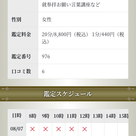
就参拝お願い言葉講座など
性別
女性
鑑定料金
20分/8,800円（税込） 1分/440円（税
込）
鑑定番号
976
口コミ数
6
鑑定スケジュール
日時
8時
9時
10時
11時
12時
13時
14時
15時
1
08/07