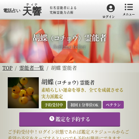
有名霊能者による
究極霊能力占術
メニュー
ログイン
胡蝶
霊能者
（コチョウ）
fortune teller
TOP
霊能者一覧
胡蝶 霊能者
胡蝶
(コチョウ)
霊能者
素晴らしい運命を導き、全てを成就させる
実力派鑑定
予約受付中
初回１分単位OK
ベテラン
鑑定を予約する
ご予約受付中！ログイン状態であれば鑑定スケジュールからご
希望の予定をタップするといつでも予約が簡単にできます