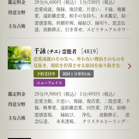
鑑定料金
20分/6,600円（税込） 1分/330円（税込）
恋愛成就、復縁、復活愛、片思い、不倫、複雑
得意分野
愛、遠距離恋愛、相手の気持ち、未来鑑定、結
婚、離婚、夫婦問題、家庭問題、親子関係、仕
霊感霊視、祈願祈祷、縁結び、縁切り、思念伝
主な占術
事、人間関係、人生相談、運勢、開運、心願成就
達、波動修正、引き寄せ、スピリチュアルカウン
セリング、守護霊対話
千詠
［4819］
(チエ)
霊能者
恋愛成就のその先へ。叶わない理由そのものを
見抜き、現状を停滞させる原因を取り除きなが
ら幸せな未来へ導く実力者が待望の登場！
予約受付中
初回１分単位OK
ニューフェイス
鑑定料金
20分/9,900円（税込） 1分/495円（税込）
恋愛全般、片思い、復縁、復活愛、二股恋愛、不
得意分野
倫、略奪愛、遠距離恋愛、同性愛、浮気、結婚、
離婚、夫婦問題、家庭/家族問題、親子、育児、
霊感霊視、 縁結び、 浄化、 波動修正、 思
主な占術
教育、介護、引っ越し、仕事全般、適職、経営、
念伝達、 未来透視、 クリスタルヒーリング、
進路、人間関係、相性、ママ友、相手の気持ち、
高次との交信、 引き寄せ、前世/過去世、守護
人生相談、開運、運勢、金銭、など
霊対話、インナーチャイルドヒーリングなど