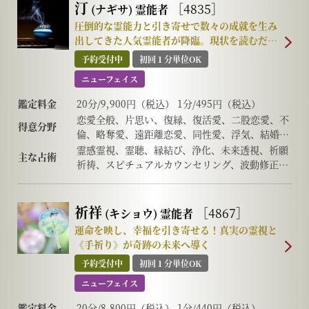
汀
［4835］
(ナギサ)
霊能者
圧倒的な霊能力と引き寄せで数々の成就を生み
出してきた人気霊能者が降臨。現状を読むだけ
では終わらず、理想の未来へ繋がる流れそのも
予約受付中
初回１分単位OK
のを動かす圧巻の成就鑑定
ニューフェイス
鑑定料金
20分/9,900円（税込） 1分/495円（税込）
恋愛全般、片思い、復縁、復活愛、二股恋愛、不
得意分野
倫、略奪愛、遠距離恋愛、同性愛、浮気、結婚、
離婚、夫婦問題、家庭/家族問題、親子、育児、
霊感霊視、霊聴、縁結び、浄化、未来透視、祈願
主な占術
教育、介護、仕事全般、適職、経営、進路、人間
祈祷、スピチュアルカウンセリング、波動修正、
関係、相性、ママ友、相手の気持ち、人生相談、
思念伝達、引き寄せ、ヒーリング、守護霊対話、
開運、運勢、健康、金銭、動物、など
高次との交信、アニマルコミュニケーション、な
ど
祈祥
［4867］
(キショウ)
霊能者
運命を映し、幸福を引き寄せる！真実の霊視と
《手祈り》が奇跡の未来へ導く
予約受付中
初回１分単位OK
ニューフェイス
鑑定料金
20分/8,800円（税込） 1分/440円（税込）