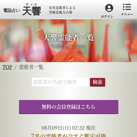
有名霊能者による
究極霊能力占術
メニュー
ログイン
天響霊能者一覧
fortune tellers
TOP
霊能者一覧
検索
無料の会員登録はこちら
08月09日(日) 02:32 現在
7
名の霊能者が今すぐ鑑定可能