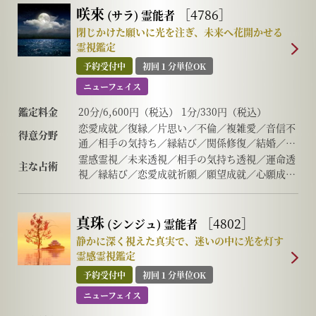
物 失せ物 故人 心霊相談
記 前世・過去世 守護霊対話 霊障除去先祖供
咲來
［4786］
(サラ)
霊能者
養 過去世供養 死者との対話 高次との交信
閉じかけた願いに光を注ぎ、未来へ花開かせる
アニマルコミュニケーション 呪術 魂入・魂
霊視鑑定
抜 特殊占術 命名・改名 特殊念波 霊符
予約受付中
初回１分単位OK
ニューフェイス
鑑定料金
20分/6,600円（税込） 1分/330円（税込）
恋愛成就／復縁／片思い／不倫／複雑愛／音信不
得意分野
通／相手の気持ち／縁結び／関係修復／結婚／離
婚／夫婦問題／家庭問題／仕事／転職／人間関係
霊感霊視／未来透視／相手の気持ち透視／運命透
主な占術
／人生相談／未来の選択／運命好転／願望成就／
視／縁結び／恋愛成就祈願／願望成就／心願成就
心願成就／波動修正／祈願祈祷
／思念伝達／波動修正／祈願祈祷／浄化／守護霊
対話／高次メッセージ／スピリチュアルカウンセ
リング／ヒーリング
真珠
［4802］
(シンジュ)
霊能者
静かに深く視えた真実で、迷いの中に光を灯す
霊感霊視鑑定
予約受付中
初回１分単位OK
ニューフェイス