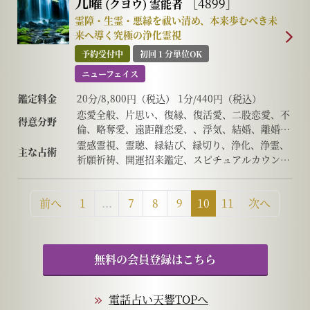
九曜
［4899］
(クヨウ)
霊能者
チャネリング、ヒーリング、オーラ、前世/過去
霊障・生霊・悪縁を祓い清め、本来歩むべき未
世、霊障除去、先祖供養、過去世供養、死者との
来へ導く究極の浄化霊視
対話、高次との交信、アニマルコミュニケーショ
予約受付中
初回１分単位OK
ン、チャクラリーディング、アカシックレコー
ド、先祖因果カルマ、前世因果カルマ、ソウルメ
ニューフェイス
イトリーディング、オーラ鑑定、スピリチュアル
鑑定料金
20分/8,800円（税込） 1分/440円（税込）
カード、心霊霊視、体調リーディング、ホロスコ
ープリーディング、など
恋愛全般、片思い、復縁、復活愛、二股恋愛、不
得意分野
倫、略奪愛、遠距離恋愛、、浮気、結婚、離婚、
夫婦問題、家庭/家族問題、親子、育児、教育、
霊感霊視、霊聴、縁結び、縁切り、浄化、浄霊、
主な占術
仕事全般、適職、進路、人間関係、相性、ママ
祈願祈祷、開運招来鑑定、スピチュアルカウンセ
友、相手の気持ち、人生相談、開運、運勢、健
リング、波動修正、チャクラ、オーラ、霊障除
康、金銭、心霊相談
去、未来透視、思念伝達、引き寄せ、など
前へ
1
...
7
8
9
10
11
次へ
無料の会員登録はこちら
電話占い天響TOPへ