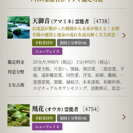
天御音
［4738］
(アマミネ)
霊能者
お電話が繋がった瞬間から未来が視える！お相
手様の感情と運命の流れを読み解く実力派霊能
者
予約受付中
初回１分単位OK
ニューフェイス
鑑定料金
20分/9,900円（税込） 1分/495円（税込）
恋愛全般、片思い、復縁、復活愛、二股恋愛、不
得意分野
倫、遠距離恋愛、同性愛、浮気、結婚、離婚、夫
婦問題、家庭/家族問題、親子、育児、教育、引
霊感霊視、霊聴、縁結び、未来透視、祈願祈祷、
主な占術
っ越し、仕事全般、適職、経営、進路、人間関
スピチュアルカウンセリング、波動修正、思念伝
係、相性、ママ友、相手の気持ち、人生相談、開
達、引き寄せ、チャクラ、チャネリング、ヒーリ
運、運勢、健康、金銭、動物、インナーチャイル
ング、オーラ、前世/過去世、守護霊対話、高次と
ドなど
の交信、アニマルコミュニケーション、大天使高
凰花
［4754］
(オウカ)
霊能者
次元チャネリングなど
予約受付中
初回１分単位OK
ニューフェイス