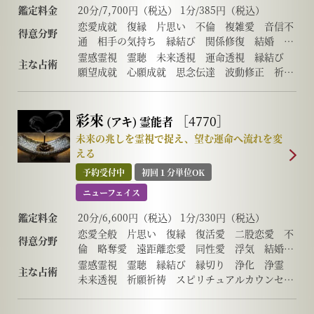
鑑定料金
20分/7,700円（税込） 1分/385円（税込）
恋愛成就 復縁 片思い 不倫 複雑愛 音信不
得意分野
通 相手の気持ち 縁結び 関係修復 結婚 離
婚 願望成就 心願成就 仕事 転職 人間関
霊感霊視 霊聴 未来透視 運命透視 縁結び
主な占術
係 家庭問題 人生相談 運命好転 未来の選
願望成就 心願成就 思念伝達 波動修正 祈願
択 状況打破 祈願祈祷 波動修正
祈祷 浄化 守護霊対話 高次メッセージ スピ
リチュアルカウンセリング ヒーリング
彩來
［4770］
(アキ)
霊能者
未来の兆しを霊視で捉え、望む運命へ流れを変
える
予約受付中
初回１分単位OK
ニューフェイス
鑑定料金
20分/6,600円（税込） 1分/330円（税込）
恋愛全般 片思い 復縁 復活愛 二股恋愛 不
得意分野
倫 略奪愛 遠距離恋愛 同性愛 浮気 結婚
離婚 夫婦問題 家庭・家族問題 親子 育
霊感霊視 霊聴 縁結び 縁切り 浄化 浄霊
主な占術
児 教育 介護 引っ越し 仕事全般 適職
未来透視 祈願祈祷 スピリチュアルカウンセリ
経営 進路 人間関係 相性 ママ友 相手の気
ング 波動修正 思念伝達 引き寄せ チャク
持ち 人生相談 開運 運勢 健康 金銭 動
ラ チャネリング ヒーリング オーラ 自動書