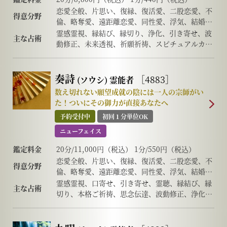
恋愛全般、片思い、復縁、復活愛、二股恋愛、不
得意分野
倫、略奪愛、遠距離恋愛、同性愛、浮気、結婚、
離婚、夫婦問題、家庭/家族問題、親子、教育、
霊感霊視、縁結び、縁切り、浄化、引き寄せ、波
主な占術
介護、仕事全般、適職、経営、進路、人間関係、
動修正、未来透視、祈願祈祷、スピチュアルカウ
相性、ママ友、相手の気持ち、人生相談、開運、
ンセリング、思念伝達、引き寄せ、ヒーリング、
運勢、健康、金銭、動物、故人、心霊相談
オラクルカード、など
奏詩
［4883］
(ソウシ)
霊能者
数え切れない願望成就の陰には一人の宗師がい
た！ついにその御力が直接あなたへ
予約受付中
初回１分単位OK
ニューフェイス
鑑定料金
20分/11,000円（税込） 1分/550円（税込）
恋愛全般、片思い、復縁、復活愛、二股恋愛、不
得意分野
倫、略奪愛、遠距離恋愛、同性愛、浮気、結婚、
離婚、夫婦問題、家庭/家族問題、親子、育児、
霊感霊視、口寄せ、引き寄せ、霊聴、縁結び、縁
主な占術
教育、介護、引っ越し、仕事全般、適職、経営、
切り、本格ご祈祷、思念伝達、波動修正、浄化、
進路、人間関係、相性、ママ友、相手の気持ち、
浄霊、除霊、阿頼耶識リーディング、未来透視、
人生相談、開運、運勢、健康、金銭、動物、故
魂接続、五感同調、神霊対話、守護霊対話、波動
人、心霊相談
読み、遠隔対話、スピチュアルカウンセリング、